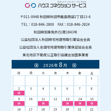
〒011-0948 秋田県秋田市飯島西袋2丁目13-6
TEL：018-846-2800
FAX：018-846-2824
秋田県知事免許(5)第1843号
公益社団法人秋田県宅地建物取引業協会会員
公益社団法人全国宅地建物取引業保証協会会員
東北地区不動産公正取引協議会加盟事業者
8
2026年
月
日
月
火
水
木
金
土
1
2
3
4
5
6
7
8
休
9
10
11
12
13
14
15
休
休
休
休
休
16
17
18
19
20
21
22